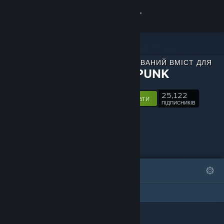
Увійти
Крамниця
ЗАВАНТАЖУВАНИЙ ВМІСТ ДЛЯ
Спільнота
KAISERPUNK
25,122
Інформація
Відстежувати
ПІДПИСНИКІВ
Підтримка
Змінити мову
ВІДІБРАНЕ
СПИСКИ
Завантажити мобільний застосунок Steam
Ця сторінка DLC не має жодних списків
Переглянути повну версію