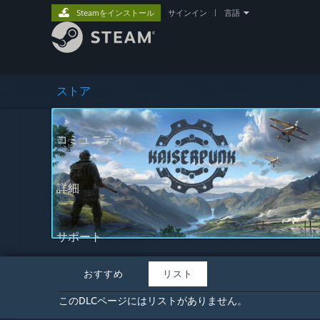
Steamをインストール
サインイン
|
言語
ストア
コミュニティ
詳細
サポート
おすすめ
リスト
このDLCページにはリストがありません。