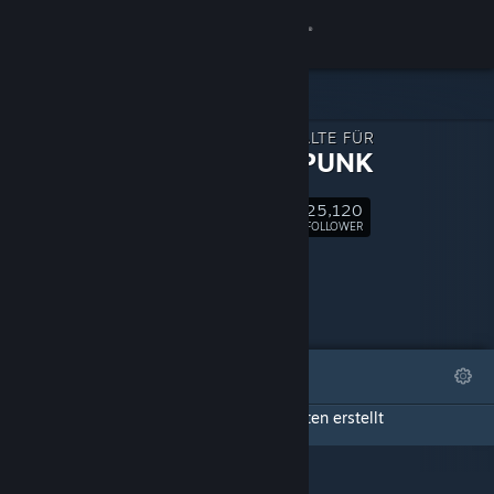
Anmelden
Shop
ZUSATZINHALTE FÜR
Community
KAISERPUNK
25,120
Info
Folgen
FOLLOWER
Support
Sprache ändern
ANGESAGT
LISTEN
Steam-Mobile-App herunterladen
Diese Seite für Zusatzinhalte hat keine Listen erstellt
Desktopversion anzeigen