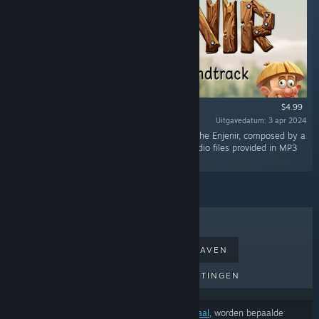
$4.99
Uitgavedatum: 3 apr 2024
“Short Description: The original soundtrack to The Enjenir, composed by a
variety of musicians from across the world. Audio files provided in MP3
and WAV format.”
BESTVERKOCHT
NIEUWE UITGAVEN
AANKOMENDE UITGAVEN
KORTINGEN
Afhankelijk van je
voorkeuren voor inhoud of taal
, worden bepaalde