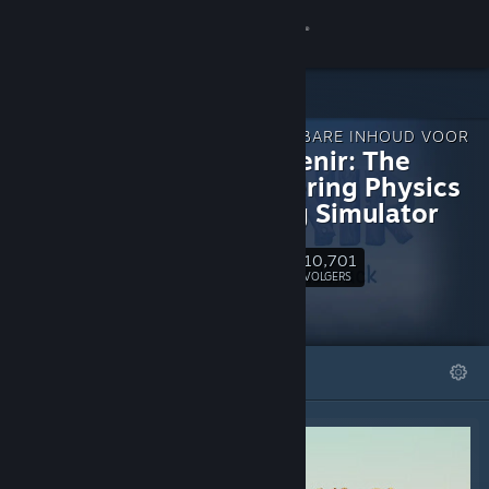
Inloggen
Winkel
DOWNLOADBARE INHOUD VOOR
Community
The Enjenir: The
Engineering Physics
Building Simulator
Over
10,701
Volgen
Ondersteuning
VOLGERS
Taal wijzigen
UITGELICHT
LIJSTEN
Download de mobiele Steam-app
Desktopwebsite weergeven