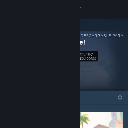
Iniciar sesión
Tienda
CONTENIDO DESCARGABLE PARA
Comunidad
En Garde!
22,497
Acerca de
Seguir
SEGUIDORES
Soporte
Cambiar idioma
DESTACADOS
LISTAS
Descargar Steam Mobile
Ver versión clásica