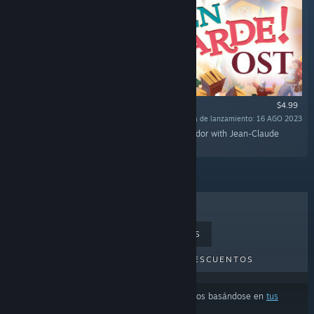
$4.99
Fecha de lanzamiento: 16 AGO 2023
«Rediscover the epic journey of Adalia de Volador with Jean-Claude
Charlier's flamboyant original soundtrack!»
LO MÁS VENDIDO
NOVEDADES
PRÓXIMOS LANZAMIENTOS
DESCUENTOS
Los resultados pueden excluir algunos productos basándose en
tus
preferencias de idioma o contenido