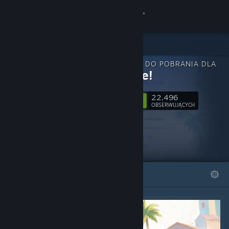
Zaloguj się
Sklep
ZAWARTOŚĆ DO POBRANIA DLA
Społeczność
En Garde!
22,496
Informacje
Obserwuj
OBSERWUJĄCYCH
Wsparcie
Zmień język
WYRÓŻNIONE
LISTY
Pobierz aplikację mobilną Steam
Wersja przeglądarkowa