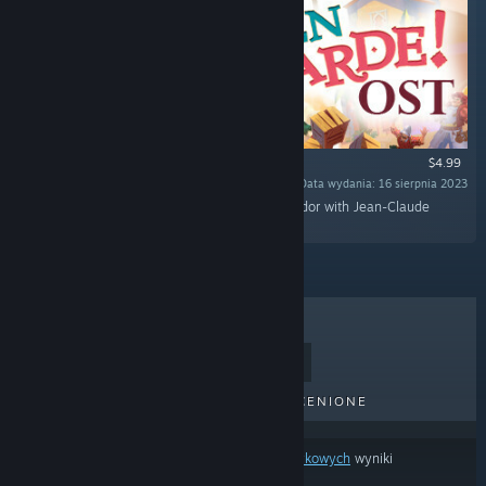
$4.99
Data wydania: 16 sierpnia 2023
„Rediscover the epic journey of Adalia de Volador with Jean-Claude
Charlier's flamboyant original soundtrack!”
BESTSELLERY
NOWE TYTUŁY
NADCHODZĄCE TYTUŁY
PRZECENIONE
Na podstawie
twoich preferencji treści lub językowych
wyniki
wyszukiwania pomijają część produktów.