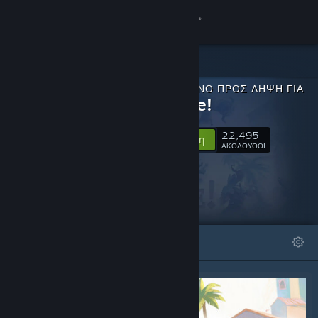
Σύνδεση
Κατάστημα
ΠΕΡΙΕΧΌΜΕΝΟ ΠΡΟΣ ΛΉΨΗ ΓΙΑ
Κοινότητα
En Garde!
22,495
Σχετικά
Ακολούθηση
ΑΚΟΛΟΥΘΟΙ
Υποστήριξη
Αλλαγή γλώσσας
ΠΡΟΒΑΛΛΌΜΕΝΑ
ΛΊΣΤΕΣ
Αποκτήστε την εφαρμογή Steam για κινητές συσκευές
Προβολή ιστοσελίδας για υπολογιστές