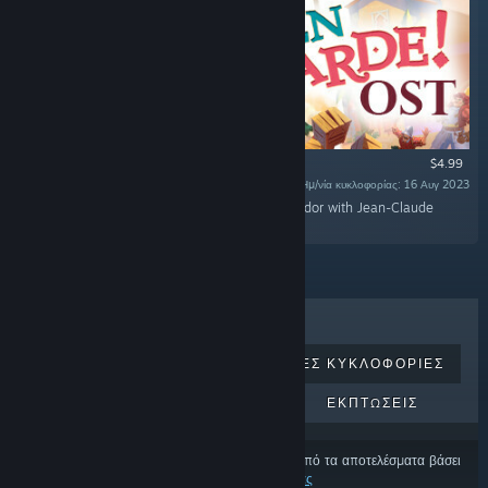
$4.99
Ημ/νία κυκλοφορίας: 16 Αυγ 2023
«Rediscover the epic journey of Adalia de Volador with Jean-Claude
Charlier's flamboyant original soundtrack!»
ΚΟΡΥΦΑΊΑ ΣΕ ΠΩΛΉΣΕΙΣ
ΝΈΕΣ ΚΥΚΛΟΦΟΡΊΕΣ
ΕΠΕΡΧΌΜΕΝΕΣ ΚΥΚΛΟΦΟΡΊΕΣ
ΕΚΠΤΏΣΕΙΣ
Ορισμένα προϊόντα μπορεί να έχουν εξαιρεθεί από τα αποτελέσματα βάσει
των
προτιμήσεων περιεχομένου και γλώσσας σας