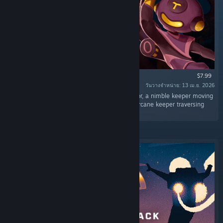
$7.99
วันวางจำหน่าย: 13 เม.ย. 2026
“Discover two new playstyles with The Infiltrator, a nimble keeper moving
switfly with a rope; and The Beastmaster, an arcane keeper traversing
the mines with agile tentacles.”