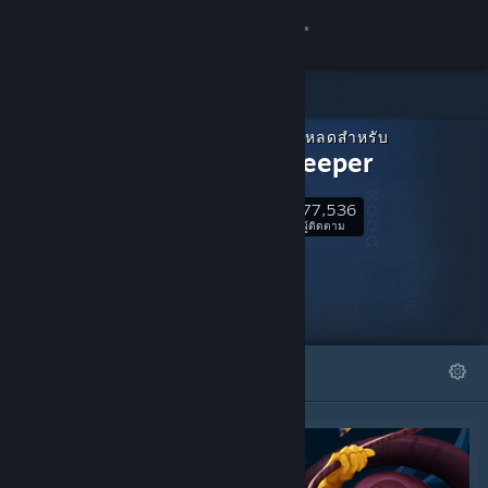
เข้าสู่ระบบ
ร้านค้า
เนื้อหาดาวน์โหลดสำหรับ
ชุมชน
Dome Keeper
77,536
เกี่ยวกับ
ติดตาม
ผู้ติดตาม
ฝ่ายสนับสนุน
เปลี่ยนภาษา
โดดเด่น
รายการ
รับแอป Steam แบบพกพา
ชมเว็บไซต์สำหรับเดสก์ท็อป