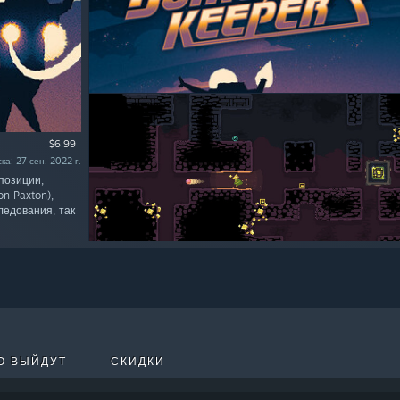
$6.99
ка: 27 сен. 2022 г.
позиции,
n Paxton),
ледования, так
О ВЫЙДУТ
СКИДКИ