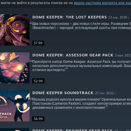
могли не войти в результаты поиска из-за
ваших настроек контента или яз
DOME KEEPER: THE LOST KEEPERS
13 апр. 2026 г.
Два новых персонажа – два новых стиля игры. Разведчик (In
(Beastmaster) – чародей, исследующий шахты при помощ
$7.99
DOME KEEPER: ASSESSOR GEAR PACK
3 мая. 2023
Приобретя набор Dome Keeper: Assessor Pack, вы получит
несколько дополнительных музыкальных композиций. Ваш 
отлично выглядеть!
$2.99
DOME KEEPER SOUNDTRACK
27 сен. 2022 г.
Музыка родного купола в вашем плеере! Оригинальные к
Пакстоном (Cameron Paxton), создают неповторимую атмос
динамичных сражениях с инопланетянами!
$6.99
DOME KEEPER: ENGINEER GEAR PACK
27 сен. 202