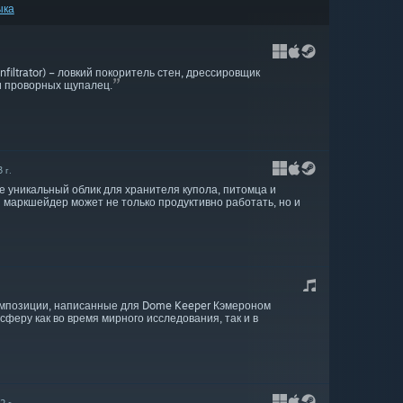
ыка
filtrator) – ловкий покоритель стен, дрессировщик
и проворных щупалец.
 г.
е уникальный облик для хранителя купола, питомца и
маркшейдер может не только продуктивно работать, но и
омпозиции, написанные для Dome Keeper Кэмероном
феру как во время мирного исследования, так и в
2 г.