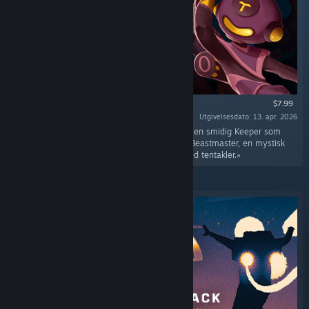
$7.99
Utgivelsesdato: 13. apr. 2026
«Sjekk ut to nye spillestiler med The Infiltrator, en smidig Keeper som
beveger seg kjapt ved hjelp av et tau, og The Beastmaster, en mystisk
Keeper som beveger seg gjennom gruvene med tentakler.»