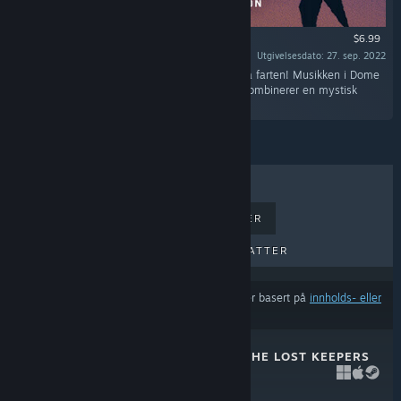
$6.99
Utgivelsesdato: 27. sep. 2022
«Ta med deg favorittlåtene dine mens du er på farten! Musikken i Dome
Keeper er komponert av Cameron Paxton og kombinerer en mystisk
atmosfære med eventyrlyst!»
BESTSELGERE
NYE UTGIVELSER
KOMMENDE UTGIVELSER
RABATTER
Resultatene utelukker muligens visse produkter basert på
innholds- eller
språkinnstillingene dine
DOME KEEPER: THE LOST KEEPERS
13. apr. 2026
$7.99