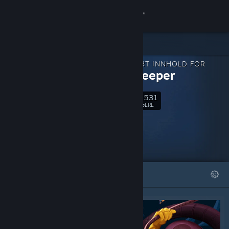
Logg inn
Butikk
NEDLASTBART INNHOLD FOR
Samfunn
Dome Keeper
77,531
Om
Følg
FØLGERE
Kundestøtte
Bytt språk
FREMHEVET
LISTER
Skaff deg Steam-appen på mobil
Vis skrivebordsversjon