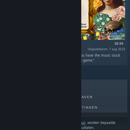
$8.99
Uitgavedatum: 7 aug 2023
“The soundtrack of Painting Werther, in case you have the music stuck
inside your head. It does NOT include the base game.”
BESTVERKOCHT
NIEUWE UITGAVEN
AANKOMENDE UITGAVEN
KORTINGEN
Afhankelijk van je
voorkeuren voor inhoud of taal
, worden bepaalde
producten mogelijk niet weergegeven In de resultaten.