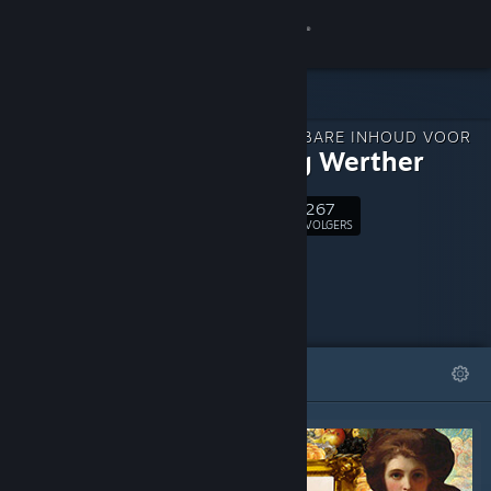
Inloggen
Winkel
DOWNLOADBARE INHOUD VOOR
Community
Painting Werther
267
Over
Volgen
VOLGERS
Ondersteuning
Taal wijzigen
UITGELICHT
LIJSTEN
Download de mobiele Steam-app
Desktopwebsite weergeven