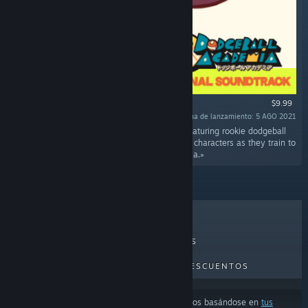
$9.99
Fecha de lanzamiento: 5 AGO 2021
«Dodgeball Academia is a sports RPG game featuring rookie dodgeball
student, Otto. Join Otto and an eclectic cast of characters as they train to
dominate on and off the courts of the academia.»
LO MÁS VENDIDO
NOVEDADES
PRÓXIMOS LANZAMIENTOS
DESCUENTOS
Los resultados pueden excluir algunos productos basándose en
tus