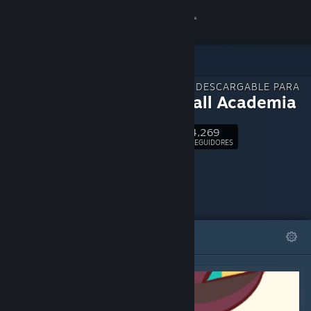
Iniciar sesión
Tienda
CONTENIDO DESCARGABLE PARA
Comunidad
Dodgeball Academia
4,269
Acerca de
Seguir
SEGUIDORES
Soporte
Cambiar idioma
DESTACADOS
LISTAS
Descargar Steam Mobile
Ver versión clásica