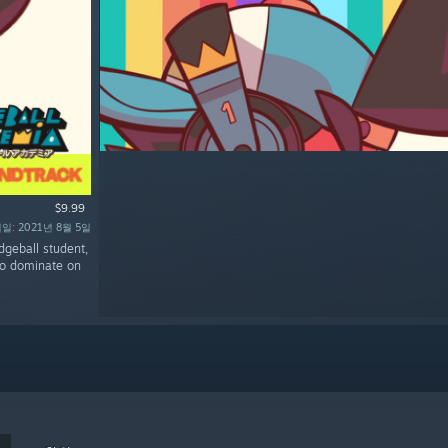
$9.99
일: 2021년 8월 5일
geball student,
 to dominate on