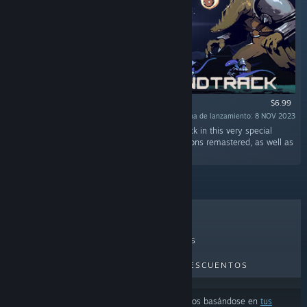
$6.99
Fecha de lanzamiento: 8 NOV 2023
«Risk of Rain returns and so does its soundtrack in this very special
release that contains all the original compositions remastered, as well as
four brand new pieces!»
LO MÁS VENDIDO
NOVEDADES
PRÓXIMOS LANZAMIENTOS
DESCUENTOS
Los resultados pueden excluir algunos productos basándose en
tus