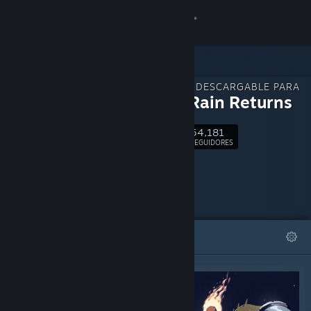
Iniciar sesión
Tienda
CONTENIDO DESCARGABLE PARA
Comunidad
Risk of Rain Returns
54,181
Acerca de
Seguir
SEGUIDORES
Soporte
Cambiar idioma
DESTACADOS
LISTAS
Descargar Steam Mobile
Ver versión clásica