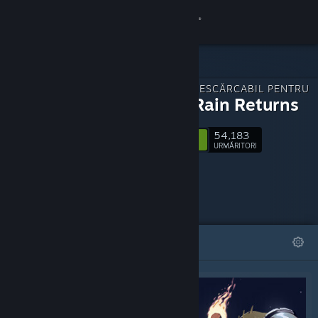
Conectează-te
Magazin
CONȚINUT DESCĂRCABIL PENTRU
Comunitate
Risk of Rain Returns
54,183
Despre
Urmărește
URMĂRITORI
Asistență
Schimbă limba
DEOSEBITE
LISTE
Obține aplicația Steam pentru dispozitive mobile
Vezi site în versiunea pentru desktop