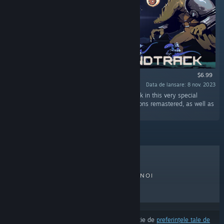
$6.99
Data de lansare: 8 nov. 2023
„Risk of Rain returns and so does its soundtrack in this very special
release that contains all the original compositions remastered, as well as
four brand new pieces!”
CELE MAI VÂNDUTE
LANSĂRI NOI
LANSĂRI VIITOARE
REDUCERI
Rezultatele pot exclude unele produse în funcție de
preferințele tale de