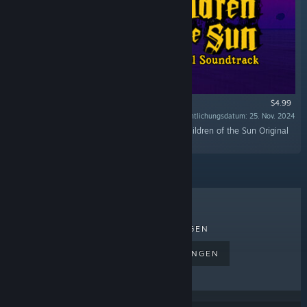
$4.99
Veröffentlichungsdatum: 25. Nov. 2024
"Lose yourself in the dark with this 17-track Children of the Sun Original
Soundtrack composed by Aidan Baker."
TOPSELLER
NEUERSCHEINUNGEN
BEVORSTEHENDE VERÖFFENTLICHUNGEN
RABATTE