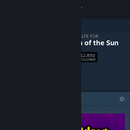
Anmelden
Shop
ZUSATZINHALTE FÜR
Community
Children of the Sun
12,850
Info
Folgen
FOLLOWER
Support
Sprache ändern
ANGESAGT
LISTEN
Steam-Mobile-App herunterladen
Desktopversion anzeigen