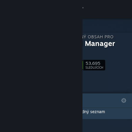
Přihlásit se
Obchod
STÁHNUTELNÝ OBSAH PRO
Komunita
Football Manager
2021
Informace
53,695
Sledovat
SLEDUJÍCÍCH
Podpora
Změnit jazyk
VYBRANÉ
SEZNAMY
Mobilní aplikace služby Steam
Tato stránka s DLC prozatím nevytvořila žádný seznam
Desktopová verze stránky