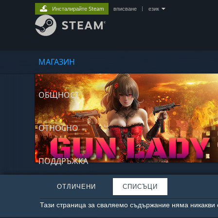
Инсталирайте Steam
вписване
|
език
МАГАЗИН
ОБЩНОСТ
ОТНОСНО
ПОДДРЪЖКА
ОТЛИЧЕНИ
СПИСЪЦИ
Тази страница за сваляемо съдържание няма никакви 