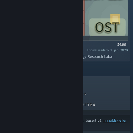
$4.99
Utgivelsesdato: 1. jan. 2020
«This is the soundtrack of the game Sighchology Research Lab.»
BESTSELGERE
NYE UTGIVELSER
KOMMENDE UTGIVELSER
RABATTER
Resultatene utelukker muligens visse produkter basert på
innholds- eller
språkinnstillingene dine