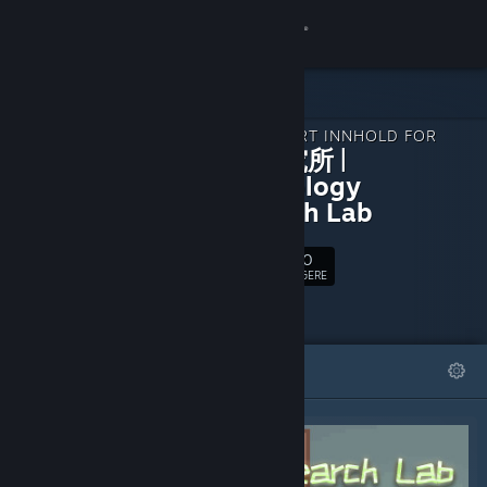
Logg inn
Butikk
NEDLASTBART INNHOLD FOR
Samfunn
星礼研究所 |
Sighchology
Research Lab
Om
590
Følg
Kundestøtte
FØLGERE
Bytt språk
FREMHEVET
LISTER
Skaff deg Steam-appen på mobil
Vis skrivebordsversjon