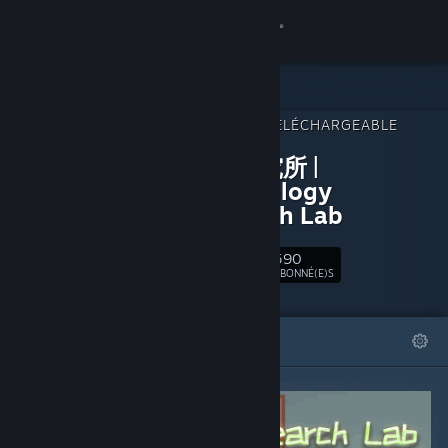
Se connecter
Magasin
CONTENU TÉLÉCHARGEABLE
Communauté
POUR
星礼研究所 |
Sighchology
À propos
Research Lab
Support
590
Suivre
ABONNÉ(E)S
Changer la langue
À LA UNE
LISTES
Télécharger l'application mobile Steam
Voir version ordi. du site