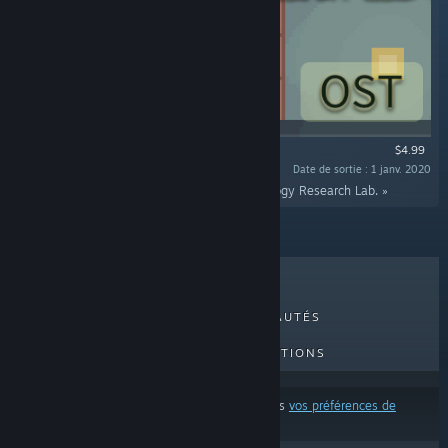
$4.99
Date de sortie : 1 janv. 2020
« This is the soundtrack of the game Sighchology Research Lab. »
MEILLEURES VENTES
NOUVEAUTÉS
PROCHAINES SORTIES
PROMOTIONS
Ces résultats excluent certains produits d'après
vos préférences de
contenu ou de langue