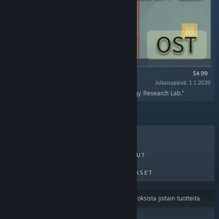
$4.99
Julkaisupäivä: 1.1.2020
“This is the soundtrack of the game Sighchology Research Lab.”
MYYDYIMMÄT
UUDET JULKAISUT
TULEVAT JULKAISUT
ALENNUKSET
Sisällön kieliasetuksesi
saattavat suodattaa tuloksista joitain tuotteita