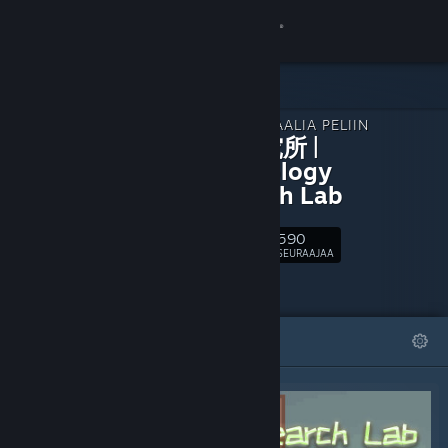
Kirjaudu sisään
Kauppa
LISÄMATERIAALIA PELIIN
Yhteisö
星礼研究所 |
Sighchology
Research Lab
Tietoa
590
Seuraa
Tuki
SEURAAJAA
Vaihda kieli
ESITTELYSSÄ
LISTAT
Hanki Steam-mobiilisovellus
Näytä työpöytäsivusto