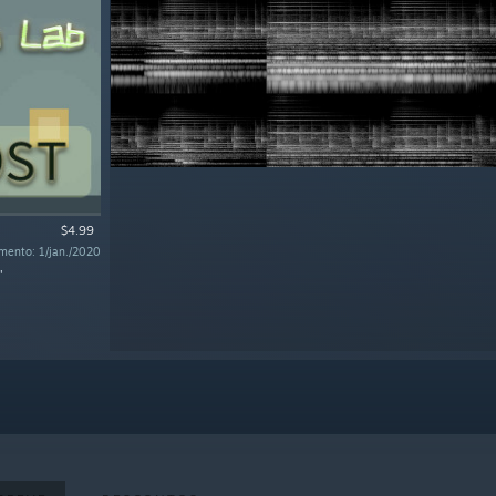
$4.99
mento: 1/jan./2020
"