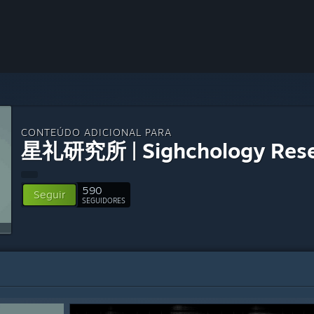
CONTEÚDO ADICIONAL PARA
星礼研究所 | Sighchology Rese
590
Seguir
SEGUIDORES