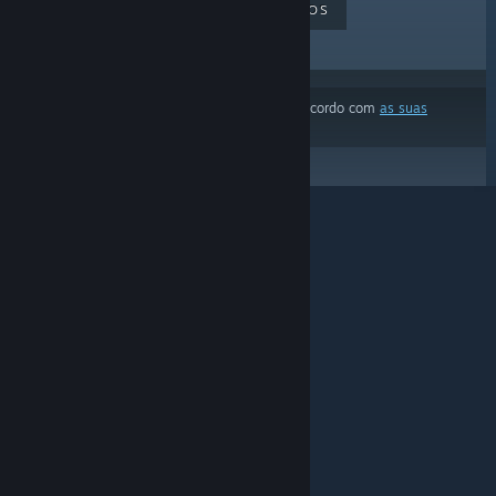
MAIS VENDIDOS
LANÇAMENTOS
EM BREVE
DESCONTOS
Os resultados ignoraram alguns produtos de acordo com
as suas
preferências de conteúdo ou idioma
© Valve Corporation. Todos os direitos reservados.
Todas as marcas registradas são propriedade dos
seus respectivos donos nos EUA e em outros países.
Política de Privacidade
|
Termos Legais
|
Acessibilidade
|
Acordo de Assinatura do Steam
|
Reembolsos
|
Cookies