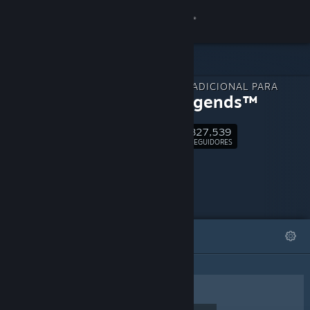
Iniciar sessão
Loja
CONTEÚDO ADICIONAL PARA
Comunidade
Apex Legends™
827,539
Sobre
Seguir
SEGUIDORES
Suporte
Alterar idioma
DESTAQUES
LISTAS
Baixe o aplicativo móvel do Steam
Ver versão para computadores