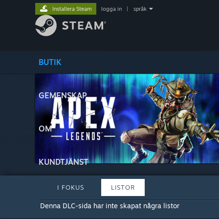
Installera Steam
logga in
|
språk
BUTIK
GEMENSKAP
OM
KUNDTJÄNST
I FOKUS
LISTOR
Denna DLC-sida har inte skapat några listor