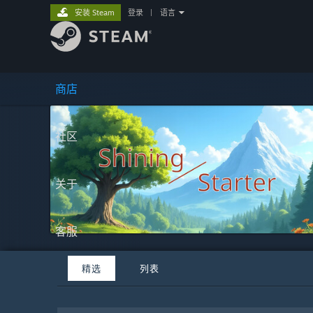
安装 Steam
登录
|
语言
商店
社区
关于
客服
精选
列表