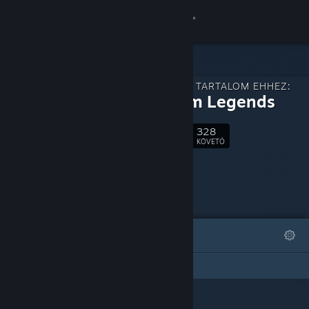
Bejelentkezés
Áruház
LETÖLTHETŐ TARTALOM EHHEZ:
Közösség
Estellium Legends
328
Névjegy
Követés
KÖVETŐ
Támogatás
Nyelvváltás
KIEMELT
LISTÁK
A Steam mobilalkalmazás beszerzése
Ez a DLC oldal nem hozott létre listát
Asztali weboldalra váltás