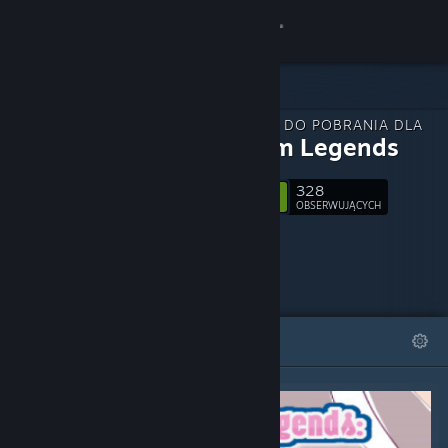
Zaloguj się
Sklep
ZAWARTOŚĆ DO POBRANIA DLA
Społeczność
Estellium Legends
328
Informacje
Obserwuj
OBSERWUJĄCYCH
Wsparcie
Zmień język
WYRÓŻNIONE
LISTY
Pobierz aplikację mobilną Steam
Wersja przeglądarkowa