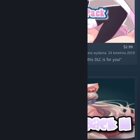
$2.99
Data wydania: 24 kwietnia 2019
„Do you like explosions and hentai? Well then this DLC is for you!”