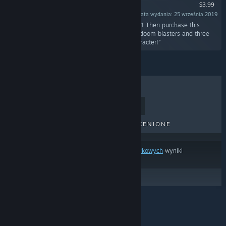
$3.99
Data wydania: 25 września 2019
„Do you like even more explosions and hentai?! Then purchase this
explosive DLC and have access to three more doom blasters and three
more erotic images, not to mention a new character!”
BESTSELLERY
NOWE TYTUŁY
NADCHODZĄCE TYTUŁY
PRZECENIONE
Na podstawie
twoich preferencji treści lub językowych
wyniki
wyszukiwania pomijają część produktów.
© Valve Corporation. Wszelkie prawa zastrzeżone.
Wszystkie znaki handlowe są własnością ich prawnych
właścicieli w Stanach Zjednoczonych i innych krajach.
Polityka prywatności
|
Informacje prawne
|
Ułatwienia dostępu
|
Umowa użytkownika Steam
|