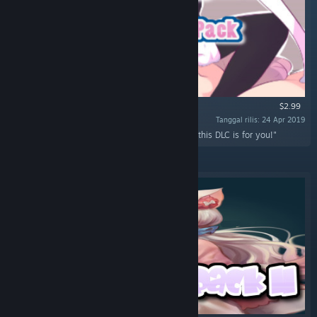
$2.99
Tanggal rilis: 24 Apr 2019
"Do you like explosions and hentai? Well then this DLC is for you!"