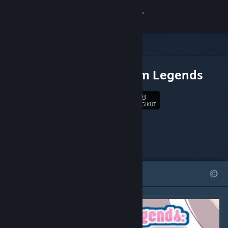
Login
Toko
DLC UNTUK
Komunitas
Estellium Legends
328
Tentang
Ikuti
PENGIKUT
Bantuan
Ubah bahasa
DIFITURKAN
DAFTAR
Dapatkan Aplikasi Seluler Steam
Lihat situs web desktop