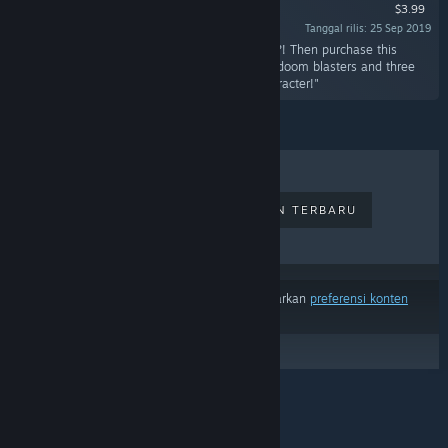
$3.99
Tanggal rilis: 25 Sep 2019
"Do you like even more explosions and hentai?! Then purchase this
explosive DLC and have access to three more doom blasters and three
more erotic images, not to mention a new character!"
PENJUALAN TERLARIS
RILISAN TERBARU
RILISAN MENDATANG
DISKON
Hasil tidak termasuk beberapa produk berdasarkan
preferensi konten
atau bahasamu
© Valve Corporation. Hak cipta dilindungi Undang-
Undang. Semua merek dagang merupakan hak
pemilik dari negara AS dan negara lainnya.
Kebijakan
Privasi
|
Legal
|
Aksesibilitas
|
Perjanjian Pelanggan