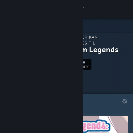
Log på
Butik
INDHOLD, DER KAN
Fællesskab
DOWNLOADES TIL
Estellium Legends
Om
328
Følg
FØLGERE
Support
Skift sprog
FREMHÆVEDE
LISTER
Hent Steam-mobilappen
Vis desktop-webside