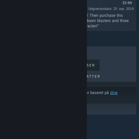
$3.99
Udgivelsesdato: 25. sep. 2019
“Do you like even more explosions and hentai?! Then purchase this
explosive DLC and have access to three more doom blasters and three
more erotic images, not to mention a new character!”
TOPSÆLLERTER
NYE UDGIVELSER
KOMMENDE UDGIVELSER
RABATTER
Resultaterne udelukker muligvis visse produkter baseret på
dine
indholds- eller sprogpræferencer
© Valve Corporation. Alle rettigheder forbeholdes.
Alle varemærker tilhører deres respektive indehavere
i USA og andre lande.
Fortrolighedspolitik
|
Juridisk
|
Tilgængelighed
|
Steam-abonnentaftale
|