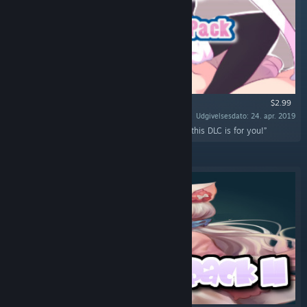
$2.99
Udgivelsesdato: 24. apr. 2019
“Do you like explosions and hentai? Well then this DLC is for you!”