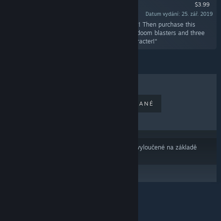
$3.99
Datum vydání: 25. zář. 2019
„Do you like even more explosions and hentai?! Then purchase this
explosive DLC and have access to three more doom blasters and three
more erotic images, not to mention a new character!“
NEJPRODÁVANĚJŠÍ
NOVĚ VYDANÉ
NADCHÁZEJÍCÍ
ZLEVNĚNÉ
Výsledky nemusí zahrnovat některé produkty vyloučené na základě
Vašich předvoleb obsahu nebo jazyků
© Valve Corporation. Všechna práva vyhrazena.
Všechny ochranné známky jsou vlastnictvím
příslušných subjektů v USA a dalších zemích.
Zásady
ochrany soukromí
|
Právní poučení
|
Přístupnost
|
Smlouva o užívání služby Steam
|
Vrácení peněz
|