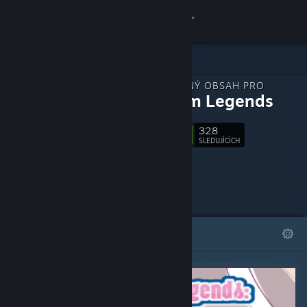
Přihlásit se
Obchod
STÁHNUTELNÝ OBSAH PRO
Komunita
Estellium Legends
328
Informace
Sledovat
SLEDUJÍCÍCH
Podpora
Změnit jazyk
VYBRANÉ
SEZNAMY
Mobilní aplikace služby Steam
Desktopová verze stránky