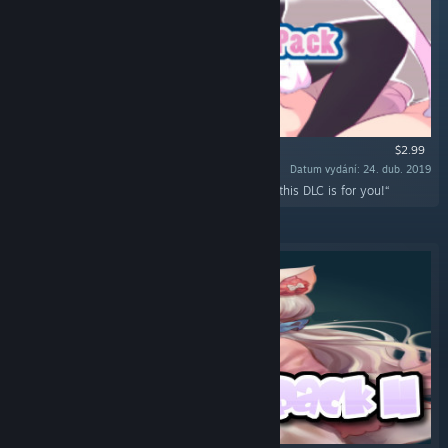
$2.99
Datum vydání: 24. dub. 2019
„Do you like explosions and hentai? Well then this DLC is for you!“