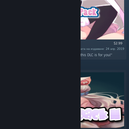
$2.99
Дата на издаване: 24 апр. 2019
„Do you like explosions and hentai? Well then this DLC is for you!“