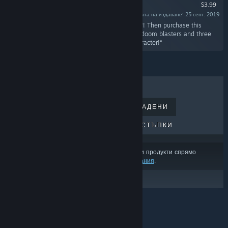
$3.99
Дата на издаване: 25 септ. 2019
„Do you like even more explosions and hentai?! Then purchase this
explosive DLC and have access to three more doom blasters and three
more erotic images, not to mention a new character!“
НАЙ-ПРОДАВАНИ
НОВОИЗДАДЕНИ
ПРЕДСТОЯЩИ ИЗДАНИЯ
ОТСТЪПКИ
Възможно е резултатите да изключват някои продукти спрямо
съдържанието или езиковите Ви предпочитания
.
© Valve Corporation. Всички права запазени. Всички
търговски марки принадлежат на съответните им
собственици в САЩ и други страни.
Декларация за
поверителност
|
Юридическа информация
|
Достъпност
|
Условия за ползване на Steam
|