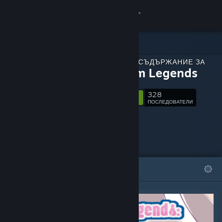
Вписване
Магазин
СВАЛЯЕМО СЪДЪРЖАНИЕ ЗА
Общност
Estellium Legends
328
Относно
Следване
ПОСЛЕДОВАТЕЛИ
Поддръжка
Смяна на езика
ОТЛИЧЕНИ
СПИСЪЦИ
Сдобийте се с мобилното Steam приложение
Преглед на сайта за настолни компютри