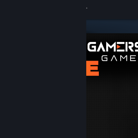
Đăng nhập
Cửa hàng
Cộng đồng
Thông tin
Hỗ trợ
Thay đổi ngôn ngữ
Cài ứng dụng Steam di động
Xem web cho desktop