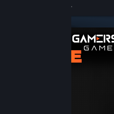
Zaloguj się
Sklep
Społeczność
Informacje
Wsparcie
Zmień język
Pobierz aplikację mobilną Steam
Wersja przeglądarkowa