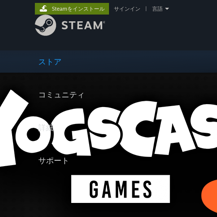
Steamをインストール
サインイン
|
言語
ストア
コミュニティ
詳細
サポート