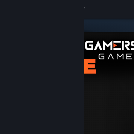
Accedi
Negozio
Comunità
Informazioni
Assistenza
Cambia la lingua
Ottieni l'app mobile di Steam
Visualizza il sito web per desktop