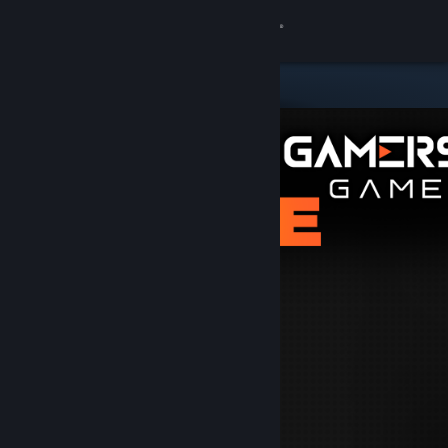
Bejelentkezés
Áruház
Közösség
Névjegy
Támogatás
Nyelvváltás
A Steam mobilalkalmazás beszerzése
Asztali weboldalra váltás