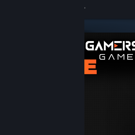
Inloggen
Winkel
Community
Over
Ondersteuning
Taal wijzigen
Download de mobiele Steam-app
Desktopwebsite weergeven