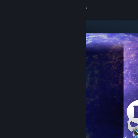
Conectează-te
Magazin
Comunitate
Despre
Asistență
Schimbă limba
Obține aplicația Steam pentru dispozitive mobile
Vezi site în versiunea pentru desktop