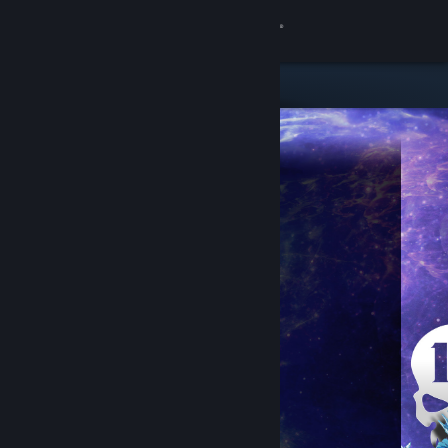
Вписване
Магазин
Общност
Относно
Поддръжка
Смяна на езика
Сдобийте се с мобилното Steam приложение
Преглед на сайта за настолни компютри