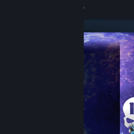
Iniciar sessão
Loja
Comunidade
Sobre
Suporte
Alterar idioma
Baixe o aplicativo móvel do Steam
Ver versão para computadores