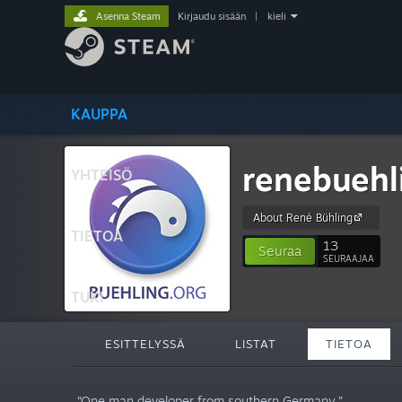
Asenna Steam
Kirjaudu sisään
|
kieli
KAUPPA
renebuehl
YHTEISÖ
About René Bühling
TIETOA
13
Seuraa
SEURAAJAA
TUKI
ESITTELYSSÄ
LISTAT
TIETOA
“One man developer from southern Germany.”