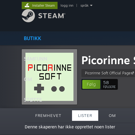
Installer Steam
logg inn
|
språk
BUTIKK
Picorinne 
SAMFUNN
Picorinne Soft Official Page
OM
58
Følg
FØLGERE
STØTTE
FREMHEVET
LISTER
OM
Denne skaperen har ikke opprettet noen lister