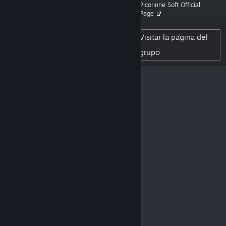
Picorinne Soft Official
Page
58
SEGUIDORES
Visitar la página del
0
RESEÑAS PUBLICADAS
grupo