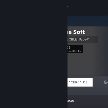
Iniciar sesión
Tienda
Picorinne Soft
Comunidad
Picorinne Soft Official Page
Acerca de
58
Seguir
SEGUIDORES
Soporte
Cambiar idioma
DESTACADOS
LISTAS
ACERCA DE
Descargar Steam Mobile
Ver versión clásica
«We are Japanese developers
Enlaces
who create pixel art games.»