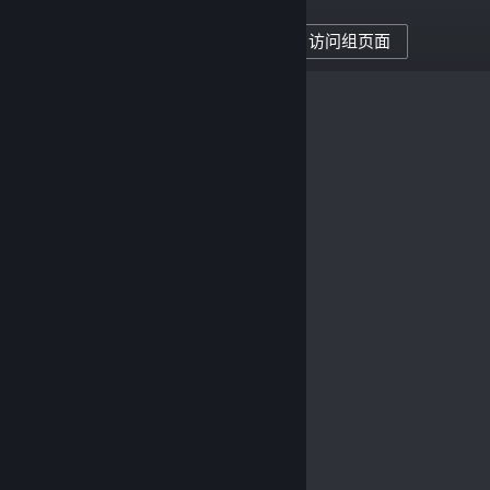
访问组页面
707
创作者的关注者
0
已发布评测