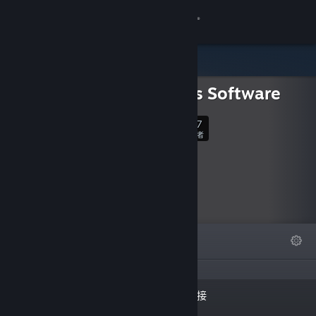
登录
商店
Phr00t's Software
社区
707
关注
关于
关注者
客服
更改语言
精选
列表
关于
获取 Steam 手机应用
查看桌面版网站
“Procedural. Virtual Reality.
链接
Unique. Frugal. Phr00t's
Software!”