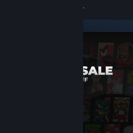
登入
商店
社群
關於
客服
變更語言
取得 Steam 行動應用程式
檢視電腦版網頁