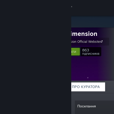
Увійти
Крамниця
LAME Dimension
Спільнота
LAME Dimension Official Website
Інформація
863
Відстежувати
ПІДПИСНИКІВ
Підтримка
Змінити мову
ВІДІБРАНЕ
СПИСКИ
ПРО КУРАТОРА
Завантажити мобільний застосунок Steam
Переглянути повну версію
«A small indie game development team
Посилання
started in one of the coolest islands in
the world called Guam. The team's