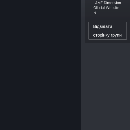
LAME Dimension
focus is making cute games with an
Official Website
emphasis on memes. LAME stands for
Let's All Make Entertainment.»
Відвідати
863
сторінку групи
ПІДПИСНИКИ ТВОРЦЯ
294
ДОДАНО РЕЦЕНЗІЙ: