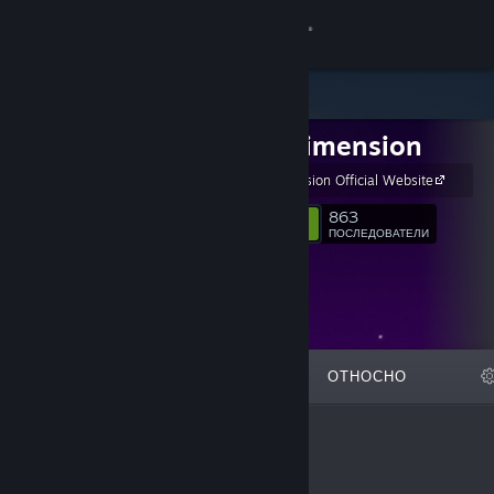
Вписване
Магазин
LAME Dimension
Общност
LAME Dimension Official Website
Относно
863
Следване
ПОСЛЕДОВАТЕЛИ
Поддръжка
Смяна на езика
ОТЛИЧЕНИ
СПИСЪЦИ
ОТНОСНО
Сдобийте се с мобилното Steam приложение
Преглед на сайта за настолни компютри