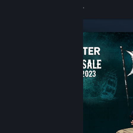
เข้าสู่ระบบ
ร้านค้า
ชุมชน
เกี่ยวกับ
ฝ่ายสนับสนุน
เปลี่ยนภาษา
รับแอป Steam แบบพกพา
ชมเว็บไซต์สำหรับเดสก์ท็อป