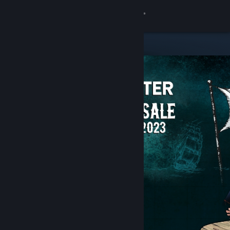
Iniciar sesión
Tienda
Comunidad
Acerca de
Soporte
Cambiar idioma
Descargar Steam Mobile
Ver versión clásica