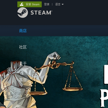
安装 Steam
登录
|
语言
商店
社区
关于
客服